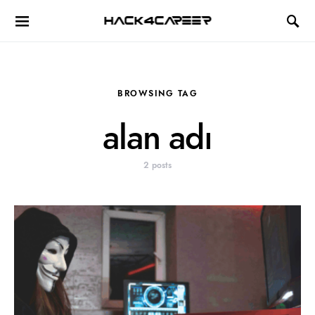
Hack4Career
BROWSING TAG
alan adı
2 posts