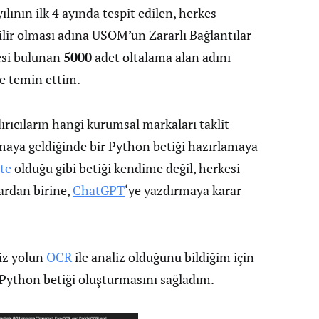
ının ilk 4 ayında tespit edilen, herkes
ilir olması adına USOM’un Zararlı Bağlantılar
tesi bulunan
5000
adet oltalama alan adını
te temin ettim.
rıcıların hangi kurumsal markaları taklit
ulmaya geldiğinde bir Python betiği hazırlamaya
te
olduğu gibi betiği kendime değil, herkesi
ardan birine,
ChatGPT
‘ye yazdırmaya karar
iz yolun
OCR
ile analiz olduğunu bildiğim için
Python betiği oluşturmasını sağladım.