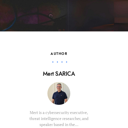
AUTHOR
Mert SARICA
Mert is a cybersecurity executive,
threat intelligence researcher, and
speaker based in the…