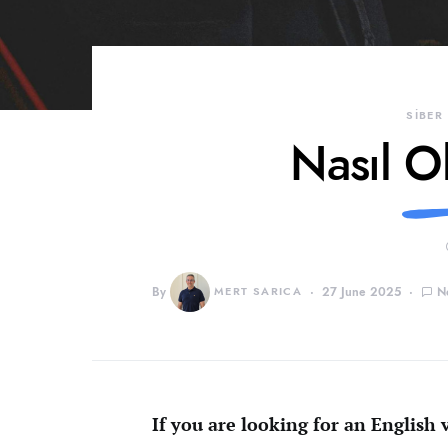
SİBER
Nasıl O
By
MERT SARICA
27 June 2025
N
If you are looking for an English v