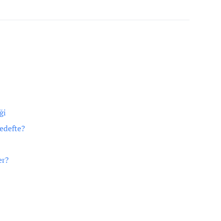
ği
edefte?
er?