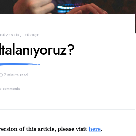
 GÜVENLİK
TÜRKÇE
ltalanıyoruz?
7 minute read
o comments
ersion of this article, please visit
here
.