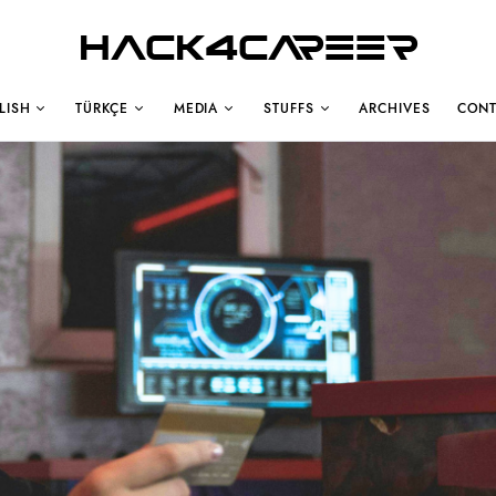
Hack4Career
LISH
TÜRKÇE
MEDIA
STUFFS
ARCHIVES
CONT