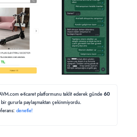
ttAVM.com e-ticaret platformunu taklit ederek günde
60
k bir gururla paylaşmaktan çekinmiyordu.
ferans:
denetle!