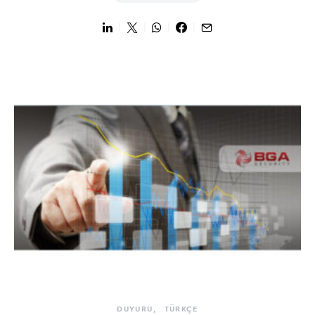
DUYURU
TÜRKÇE