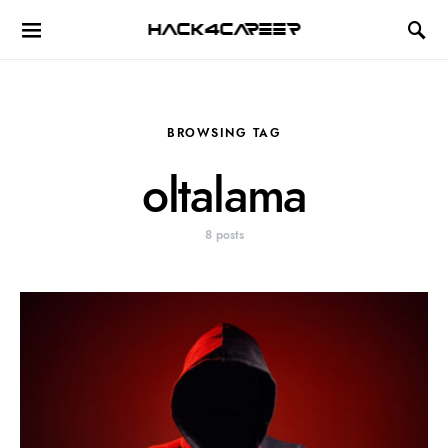
Hack4Career
BROWSING TAG
oltalama
8 posts