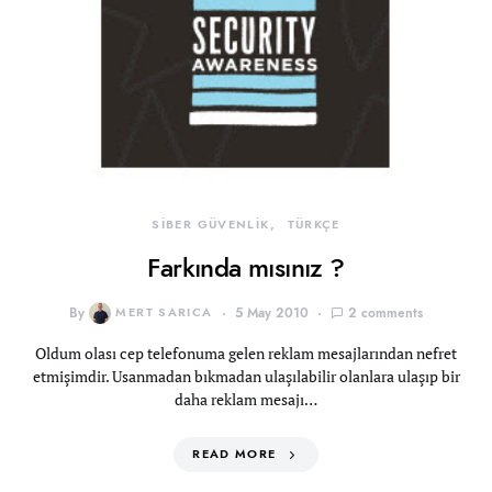
SİBER GÜVENLİK
TÜRKÇE
Farkında mısınız ?
By
MERT SARICA
5 May 2010
2 comments
Oldum olası cep telefonuma gelen reklam mesajlarından nefret
etmişimdir. Usanmadan bıkmadan ulaşılabilir olanlara ulaşıp bir
daha reklam mesajı…
READ MORE