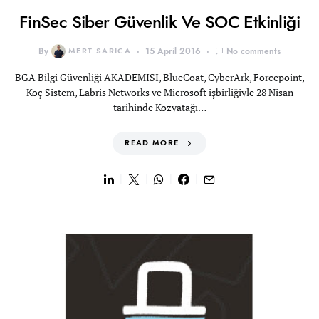
FinSec Siber Güvenlik Ve SOC Etkinliği
By
MERT SARICA
15 April 2016
No comments
BGA Bilgi Güvenliği AKADEMİSİ, BlueCoat, CyberArk, Forcepoint,
Koç Sistem, Labris Networks ve Microsoft işbirliğiyle 28 Nisan
tarihinde Kozyatağı…
READ MORE