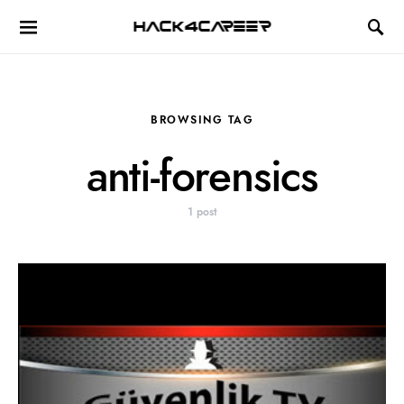
Hack4Career
BROWSING TAG
anti-forensics
1 post