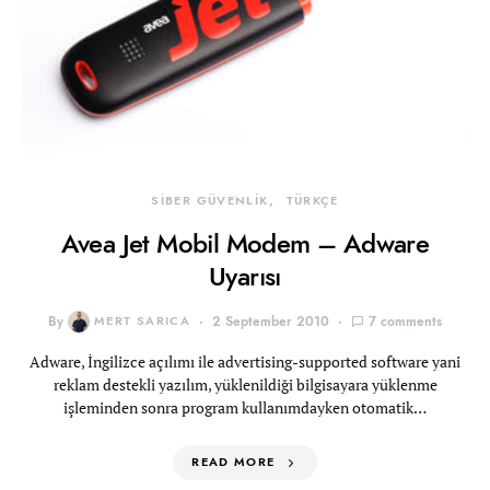
SİBER GÜVENLİK
TÜRKÇE
Avea Jet Mobil Modem – Adware
Uyarısı
By
MERT SARICA
2 September 2010
7 comments
Adware, İngilizce açılımı ile advertising-supported software yani
reklam destekli yazılım, yüklenildiği bilgisayara yüklenme
işleminden sonra program kullanımdayken otomatik…
READ MORE