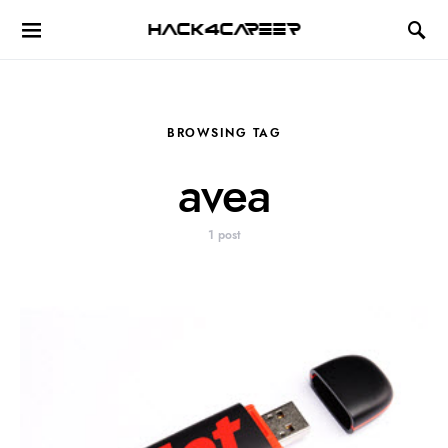
Hack4Career
BROWSING TAG
avea
1 post