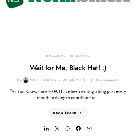
ENGLISH
PERSONAL
Wait for Me, Black Hat! :)
By
MERT SARICA
20 July 2016
No comments
“As You Know, since 2009, I have been writing a blog post every
month, striving to contribute to…
READ MORE