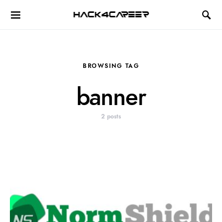
Hack4Career
BROWSING TAG
banner
2 posts