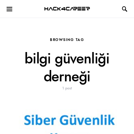
Hack4Career
BROWSING TAG
bilgi güvenliği
derneği
1 post