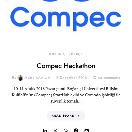
DUYURU
TÜRKÇE
Compec Hackathon
By
MERT SARICA
6 December 2016
No comments
10-11 Aralık 2016 Pazar günü, Boğaziçi Üniversitesi Bilişim
Kulübü’nün (Compec) StartHub ekibi ve Comodo işbirliği ile
güvenlik temalı…
READ MORE