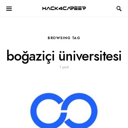
Hack4Career
BROWSING TAG
boğaziçi üniversitesi
1 post