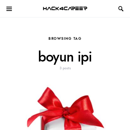
Hack4Career
BROWSING TAG
boyun ipi
3 posts