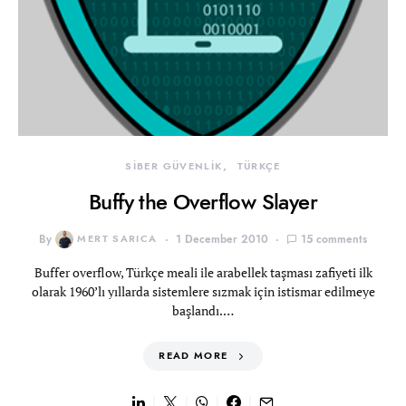
SİBER GÜVENLİK
TÜRKÇE
Buffy the Overflow Slayer
By
MERT SARICA
1 December 2010
15 comments
Buffer overflow, Türkçe meali ile arabellek taşması zafiyeti ilk
olarak 1960’lı yıllarda sistemlere sızmak için istismar edilmeye
başlandı.…
READ MORE