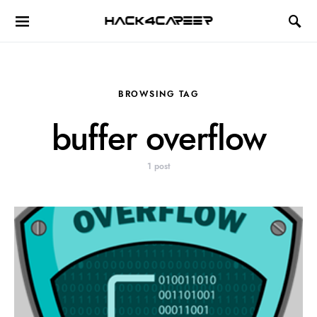
Hack4Career
BROWSING TAG
buffer overflow
1 post