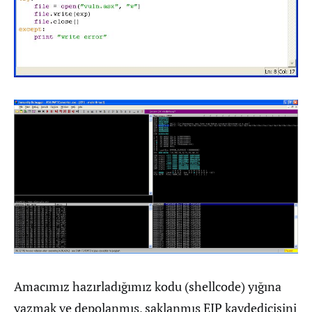
Amacımız hazırladığımız kodu (shellcode) yığına
yazmak ve depolanmış, saklanmış EIP kaydedicisini