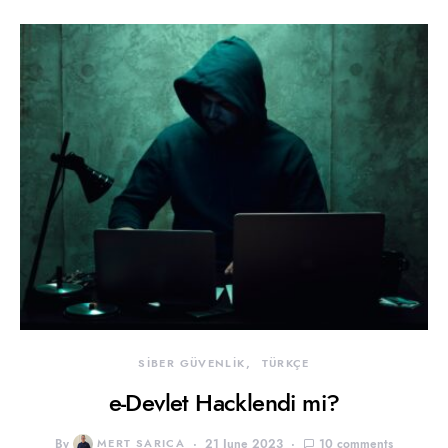
SİBER GÜVENLİK
TÜRKÇE
e-Devlet Hacklendi mi?
By
MERT SARICA
21 June 2023
10 comments