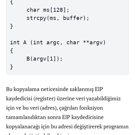
{

     char ms[128];

     strcpy(ms, buffer);

}

int A (int argc, char **argv)

{

     B(argv[1]);

}
Bu kopyalama neticesinde saklanmış EIP
kaydedicisi (register) üzerine veri yazabildiğimiz
için ve bu veri (adres), çağrılan fonksiyon
tamamlandıktan sonra EIP kaydedicisine
kopyalanacağı için bu adresi değiştirerek programın