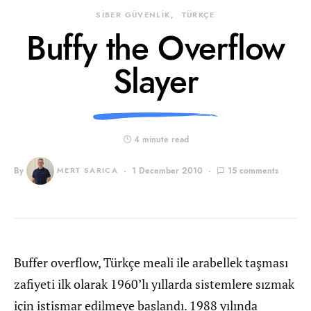
SİBER GÜVENLİK
TÜRKÇE
Buffy the Overflow
Slayer
4 minute read
By
MERT SARICA
1 December 2010
15 comments
Buffer overflow, Türkçe meali ile arabellek taşması
zafiyeti ilk olarak 1960’lı yıllarda sistemlere sızmak
için istismar edilmeye başlandı. 1988 yılında