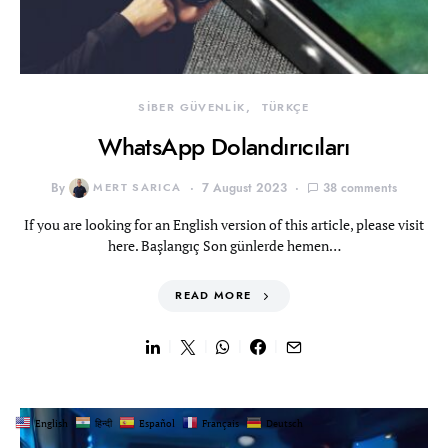
SİBER GÜVENLİK
TÜRKÇE
WhatsApp Dolandırıcıları
By
MERT SARICA
7 August 2023
38 comments
If you are looking for an English version of this article, please visit
here. Başlangıç Son günlerde hemen…
READ MORE
English
हिन्दी
Español
Français
Deutsch