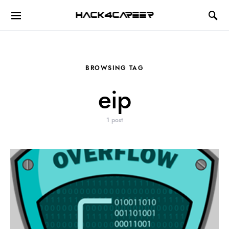
Hack4Career
BROWSING TAG
eip
1 post