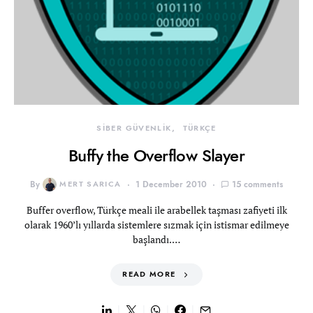
SİBER GÜVENLİK
TÜRKÇE
Buffy the Overflow Slayer
By
MERT SARICA
1 December 2010
15 comments
Buffer overflow, Türkçe meali ile arabellek taşması zafiyeti ilk
olarak 1960’lı yıllarda sistemlere sızmak için istismar edilmeye
başlandı.…
READ MORE