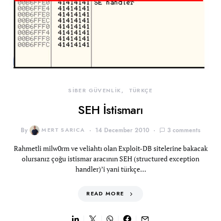
SİBER GÜVENLİK
TÜRKÇE
SEH İstismarı
By
MERT SARICA
14 December 2010
3 comments
Rahmetli milw0rm ve veliahtı olan Exploit-DB sitelerine bakacak
olursanız çoğu istismar aracının SEH (structured exception
handler)’i yani türkçe…
READ MORE