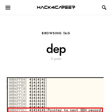
Hack4Career
BROWSING TAG
dep
2 posts