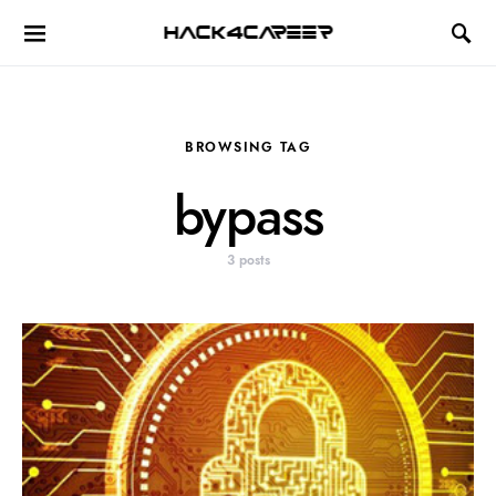
Hack4Career
BROWSING TAG
bypass
3 posts