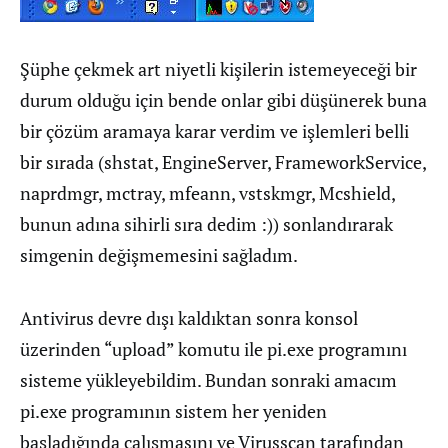
Şüphe çekmek art niyetli kişilerin istemeyeceği bir
durum olduğu için bende onlar gibi düşünerek buna
bir çözüm aramaya karar verdim ve işlemleri belli
bir sırada (shstat, EngineServer, FrameworkService,
naprdmgr, mctray, mfeann, vstskmgr, Mcshield,
bunun adına sihirli sıra dedim :)) sonlandırarak
simgenin değişmemesini sağladım.
Antivirus devre dışı kaldıktan sonra konsol
üzerinden “upload” komutu ile pi.exe programını
sisteme yükleyebildim. Bundan sonraki amacım
pi.exe programının sistem her yeniden
başladığında çalışmasını ve Virusscan tarafından