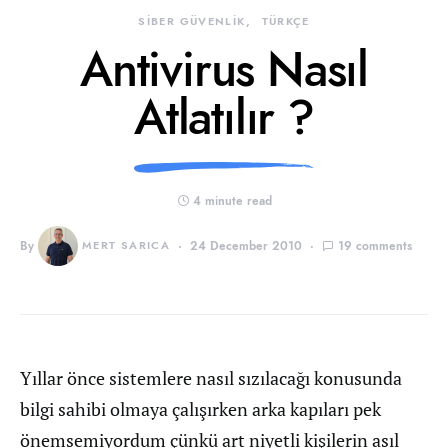
SİBER GÜVENLİK
TÜRKÇE
Antivirus Nasıl
Atlatılır ?
4 minute read
By
MERT SARICA
24 December 2010
19 comments
Yıllar önce sistemlere nasıl sızılacağı konusunda
bilgi sahibi olmaya çalışırken arka kapıları pek
önemsemiyordum çünkü art niyetli kişilerin asıl