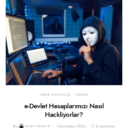
SİBER GÜVENLİK
TÜRKÇE
e-Devlet Hesaplarımızı Nasıl
Hackliyorlar?
By
MERT SARICA
1 December 2023
3 comments