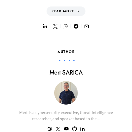
READ MORE
AUTHOR
Mert SARICA
Mert is a cybersecurity executive, threat intelligence
researcher, and speaker based in the…