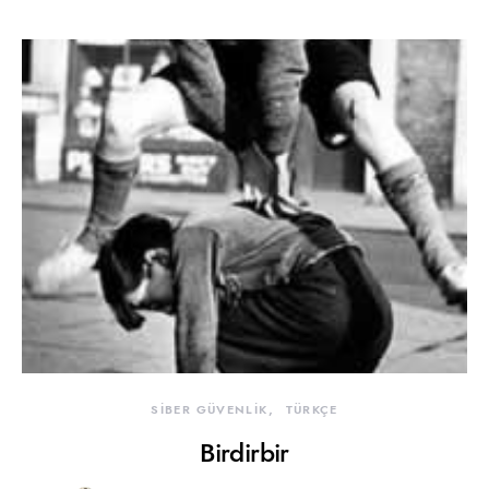
SİBER GÜVENLİK
TÜRKÇE
Birdirbir