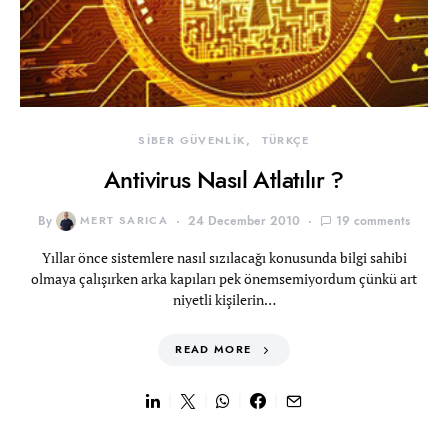
SİBER GÜVENLİK
TÜRKÇE
Antivirus Nasıl Atlatılır ?
By
MERT SARICA
24 December 2010
19 comments
Yıllar önce sistemlere nasıl sızılacağı konusunda bilgi sahibi
olmaya çalışırken arka kapıları pek önemsemiyordum çünkü art
niyetli kişilerin…
READ MORE