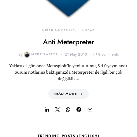
SİBER GÜVENLİK
TÜRKÇE
Anti Meterpreter
By
MERT SARICA
21 May 2010
8 comments
Yaklaşık 4 gün önce Metasploit’in yeni sürümü, 3.4.0 yayınlandı.
Sürüm notlarına baktığımızda Meterpreter ile ilgili bir çok
değişiklik…
READ MORE
TRENDING POSTS (ENGLISH)