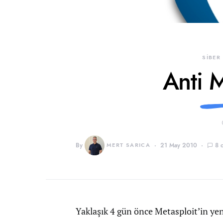
SİBER
Anti 
By
MERT SARICA
21 May 2010
8 
Yaklaşık 4 gün önce Metasploit’in ye