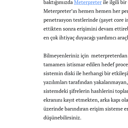
baktığımızda
Meterpreter
ile ilgili b
Meterpreter’ın hemen hemen her pent
penetrasyon testlerinde (şayet core im
ettikten sonra erişimini devam ettire
en çok ihtiyaç duyacağı yardımcı araçl
Bilmeyenleriniz için meterpreterdan
tamamen istismar edilen hedef process
sistemin diski ile herhangi bir etkil
yazılımları tarafından yakalanmayan,
sistemdeki şifrelerin hashlerini topl
ekranını kayıt etmekten, arka kapı ol
üzerinde barındıran erişim sisteme er
düşünebilirsiniz.