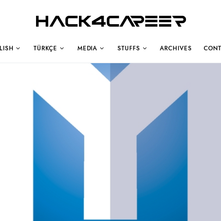
Hack4Career
LISH
TÜRKÇE
MEDIA
STUFFS
ARCHIVES
CONT