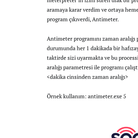
meterpreter’in izini süren ufak bir p
aramaya karar verdim ve ortaya heme
program çıkıverdi, Antimeter.
Antimeter programını zaman aralığı 
durumunda her 1 dakikada bir hafızay
taktirde sizi uyarmakta ve bu proce
aralığı parametresi ile programı çalı
<dakika cinsinden zaman aralığı>
Örnek kullanım: antimeter.exe 5