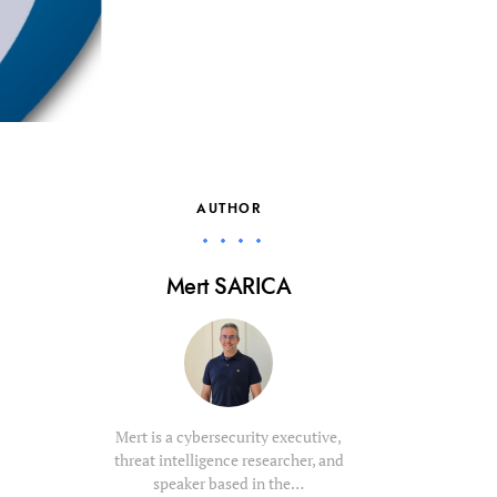
AUTHOR
Mert SARICA
Mert is a cybersecurity executive,
threat intelligence researcher, and
speaker based in the…