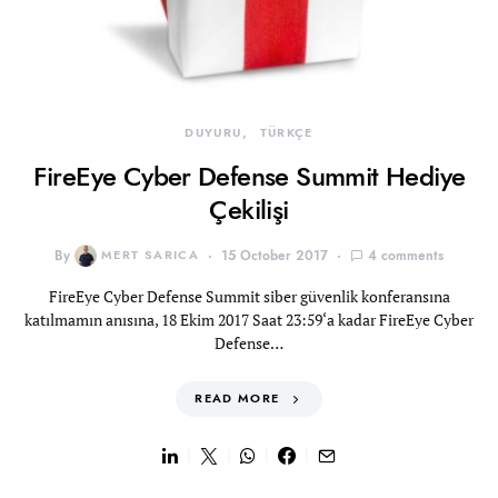
DUYURU
TÜRKÇE
FireEye Cyber Defense Summit Hediye
Çekilişi
By
MERT SARICA
15 October 2017
4 comments
FireEye Cyber Defense Summit siber güvenlik konferansına
katılmamın anısına, 18 Ekim 2017 Saat 23:59‘a kadar FireEye Cyber
Defense…
READ MORE