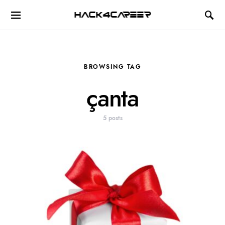
Hack4Career
BROWSING TAG
çanta
5 posts