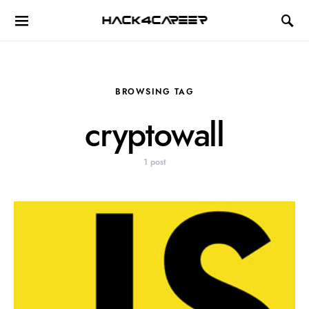
Hack4Career
BROWSING TAG
cryptowall
1 post