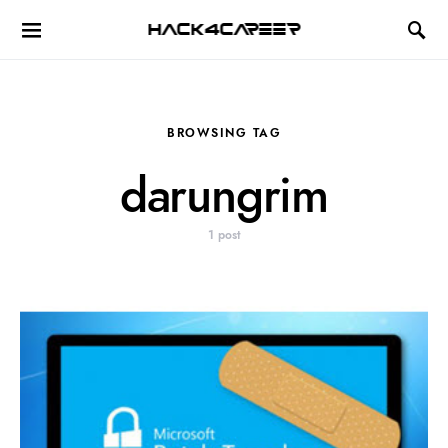
Hack4Career
BROWSING TAG
darungrim
1 post