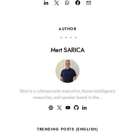
AUTHOR
Mert SARICA
Mert is a cybersecurity executive, threat intelligence
researcher, and speaker based in the…
TRENDING POSTS (ENGLISH)