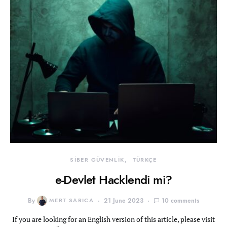
SİBER GÜVENLİK
TÜRKÇE
e-Devlet Hacklendi mi?
By
MERT SARICA
21 June 2023
10 comments
If you are looking for an English version of this article, please visit