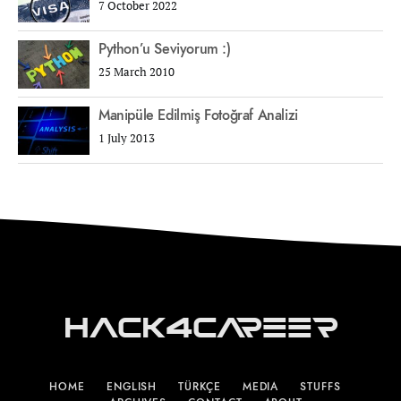
7 October 2022
Python’u Seviyorum :)
25 March 2010
Manipüle Edilmiş Fotoğraf Analizi
1 July 2013
Hack4Career
HOME
ENGLISH
TÜRKÇE
MEDIA
STUFFS