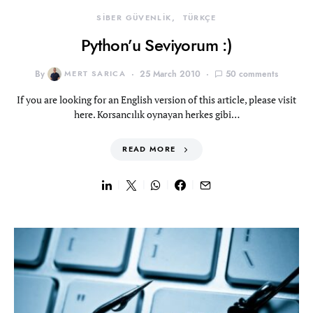
SİBER GÜVENLİK
TÜRKÇE
Python’u Seviyorum :)
By
MERT SARICA
25 March 2010
50 comments
If you are looking for an English version of this article, please visit
here. Korsancılık oynayan herkes gibi…
READ MORE