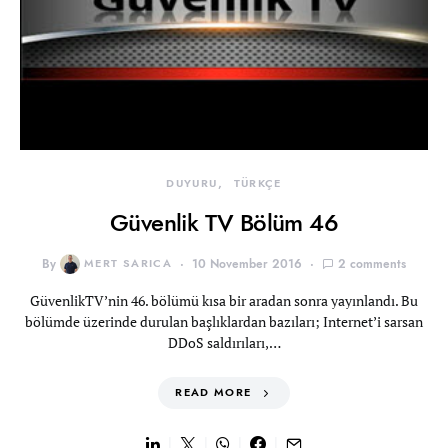
DUYURU
TÜRKÇE
Güvenlik TV Bölüm 46
By
MERT SARICA
10 November 2016
2 comments
GüvenlikTV’nin 46. bölümü kısa bir aradan sonra yayınlandı. Bu
bölümde üzerinde durulan başlıklardan bazıları; Internet’i sarsan
DDoS saldırıları,…
READ MORE