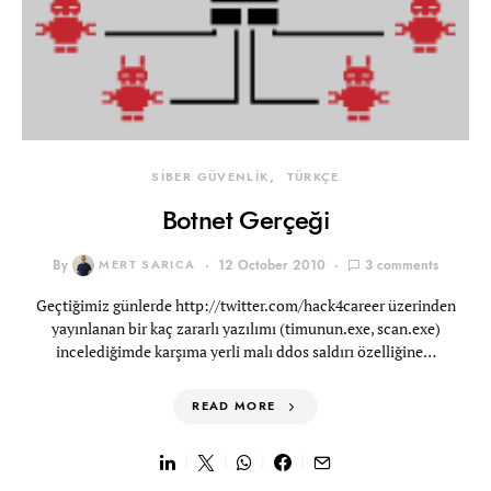
SİBER GÜVENLİK
TÜRKÇE
Botnet Gerçeği
By
MERT SARICA
12 October 2010
3 comments
Geçtiğimiz günlerde http://twitter.com/hack4career üzerinden
yayınlanan bir kaç zararlı yazılımı (timunun.exe, scan.exe)
incelediğimde karşıma yerli malı ddos saldırı özelliğine…
READ MORE