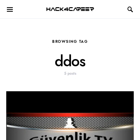
Hack4Career
BROWSING TAG
ddos
5 posts