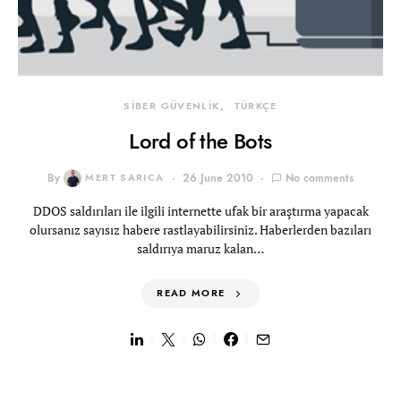
SİBER GÜVENLİK
TÜRKÇE
Lord of the Bots
By
MERT SARICA
26 June 2010
No comments
DDOS saldırıları ile ilgili internette ufak bir araştırma yapacak
olursanız sayısız habere rastlayabilirsiniz. Haberlerden bazıları
saldırıya maruz kalan…
READ MORE