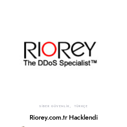
SİBER GÜVENLİK
TÜRKÇE
Riorey.com.tr Hacklendi