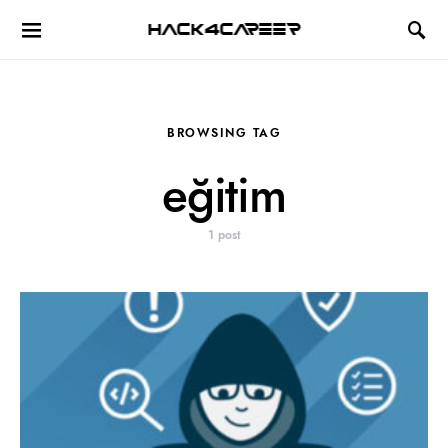
Hack4Career
BROWSING TAG
eğitim
1 post