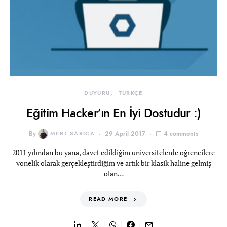
DUYURU
TÜRKÇE
Eğitim Hacker’ın En İyi Dostudur :)
By
MERT SARICA
29 April 2017
4 comments
2011 yılından bu yana, davet edildiğim üniversitelerde öğrencilere
yönelik olarak gerçekleştirdiğim ve artık bir klasik haline gelmiş
olan…
READ MORE