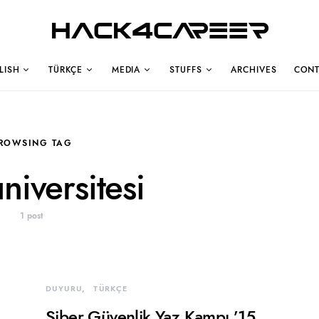
Hack4Career
LISH
TÜRKÇE
MEDIA
STUFFS
ARCHIVES
CONT
ROWSING TAG
niversitesi
1 post
DUYURU
TÜRKÇE
Siber Güvenlik Yaz Kampı ’15