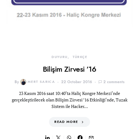
DUYURU
TÜRKÇE
Bilişim Zirvesi ’16
By
MERT SARICA
22 October 2016
2 comments
23 Kasım 2016 saat 10:40‘ta Haliç Kongre Merkezi‘nde
gerçekleştirilecek olan Bilişim Zirvesi ’16 Etkinliği‘nde, Tuzak
Sistem ile Hacker…
READ MORE