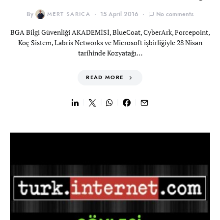
By
MERT SARICA
15 April 2016
No comments
BGA Bilgi Güvenliği AKADEMİSİ, BlueCoat, CyberArk, Forcepoint,
Koç Sistem, Labris Networks ve Microsoft işbirliğiyle 28 Nisan
tarihinde Kozyatağı…
READ MORE