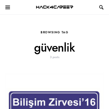
Hack4Career
BROWSING TAG
güvenlik
3 posts