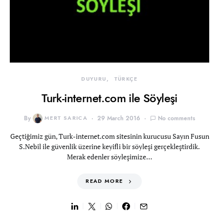
DUYURU
TÜRKÇE
Turk-internet.com ile Söyleşi
By
MERT SARICA
29 March 2016
No comments
Geçtiğimiz gün, Turk-internet.com sitesinin kurucusu Sayın Fusun
S.Nebil ile güvenlik üzerine keyifli bir söyleşi gerçekleştirdik.
Merak edenler söyleşimize…
READ MORE