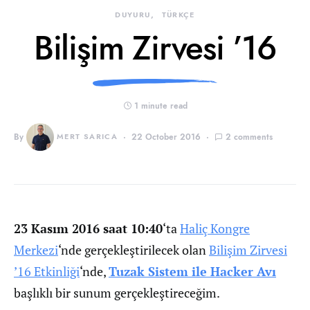
DUYURU
TÜRKÇE
Bilişim Zirvesi ’16
1 minute read
By
MERT SARICA
22 October 2016
2 comments
23 Kasım 2016 saat 10:40
‘ta
Haliç Kongre
Merkezi
‘nde gerçekleştirilecek olan
Bilişim Zirvesi
’16 Etkinliği
‘nde,
Tuzak Sistem ile Hacker Avı
başlıklı bir sunum gerçekleştireceğim.