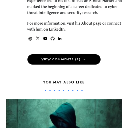
experience led to his first role as an Ethical Hacker and
marked the beginning of a career dedicated to cyber
threat intelligence and security research.
For more information, visit his
About page
or connect
with him on
LinkedIn
.
VIEW COMMENTS (2)
YOU MAY ALSO LIKE