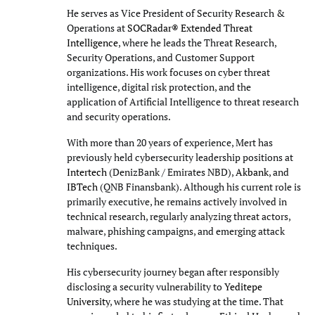
He serves as Vice President of Security Research &
Operations at
SOCRadar® Extended Threat
Intelligence
, where he leads the Threat Research,
Security Operations, and Customer Support
organizations. His work focuses on cyber threat
intelligence, digital risk protection, and the
application of Artificial Intelligence to threat research
and security operations.
With more than 20 years of experience, Mert has
previously held cybersecurity leadership positions at
Intertech
(DenizBank / Emirates NBD),
Akbank
, and
IBTech
(QNB Finansbank). Although his current role is
primarily executive, he remains actively involved in
technical research, regularly analyzing threat actors,
malware, phishing campaigns, and emerging attack
techniques.
His cybersecurity journey began after responsibly
disclosing a security vulnerability to
Yeditepe
University
, where he was studying at the time. That