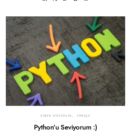
SİBER GÜVENLİK
TÜRKÇE
Python’u Seviyorum :)