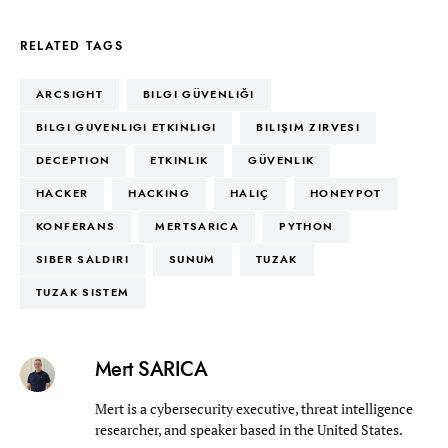
RELATED TAGS
ARCSIGHT
BILGI GÜVENLIĞI
BILGI GUVENLIGI ETKINLIGI
BILIŞIM ZIRVESI
DECEPTION
ETKINLIK
GÜVENLIK
HACKER
HACKING
HALIÇ
HONEYPOT
KONFERANS
MERTSARICA
PYTHON
SIBER SALDIRI
SUNUM
TUZAK
TUZAK SISTEM
Mert SARICA
Mert is a cybersecurity executive, threat intelligence
researcher, and speaker based in the United States.