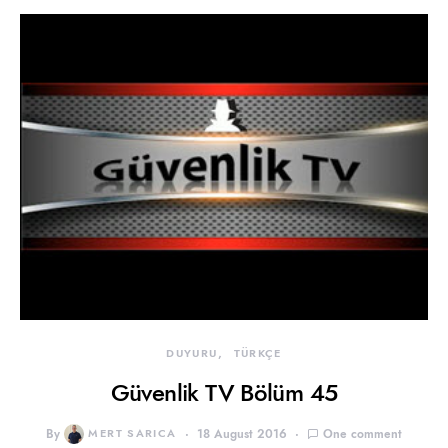
DUYURU
TÜRKÇE
Güvenlik TV Bölüm 45
By
MERT SARICA
18 August 2016
One comment