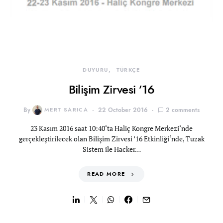
DUYURU
TÜRKÇE
Bilişim Zirvesi ’16
By
MERT SARICA
22 October 2016
2 comments
23 Kasım 2016 saat 10:40‘ta Haliç Kongre Merkezi‘nde
gerçekleştirilecek olan Bilişim Zirvesi ’16 Etkinliği‘nde, Tuzak
Sistem ile Hacker…
READ MORE