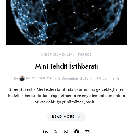
SİBER GÜVENLİK
TÜRKÇE
Mini Tehdit İstihbaratı
By
MERT SARICA
3 December 2018
9 comments
Siber Güvenlik Merkezleri tarafından kurumlara gerçekleştirilen
hedefli siber saldırıları tespit etmenin ve engellemenin öneminin
yüksek olduğu günümüzde, basit…
READ MORE