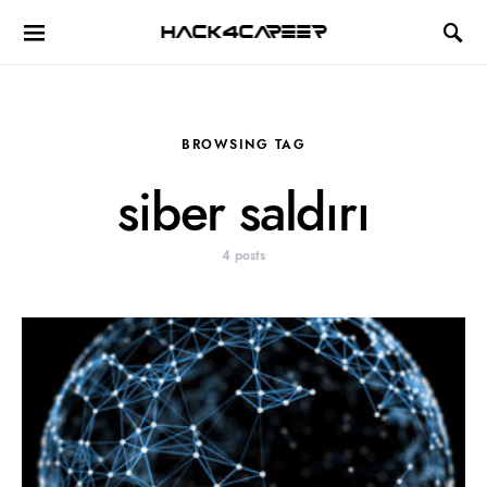
Hack4Career
BROWSING TAG
siber saldırı
4 posts