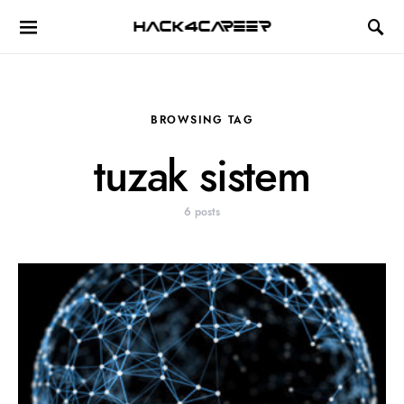
Hack4Career
BROWSING TAG
tuzak sistem
6 posts