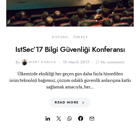
DUYURU
TÜRKÇE
IstSec’17 Bilgi Güvenliği Konferansı
By
MERT SARICA
10 March 2017
No comments
Ülkemizde eksikliği her geçen gün daha fazla hissedilen
ürün/teknoloji bağımsız, çözüm odaklı güvenlik anlayışına katkı
sağlamak amacıyla, her…
READ MORE