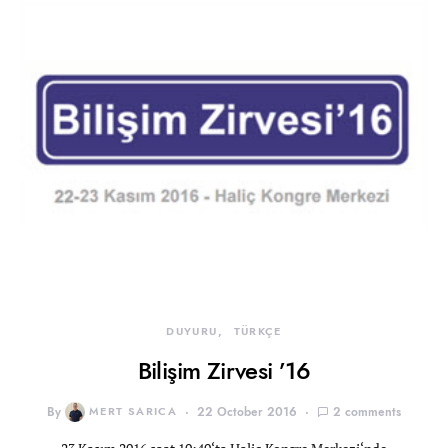
DUYURU
TÜRKÇE
Bilişim Zirvesi ’16
By
MERT SARICA
22 October 2016
2 comments