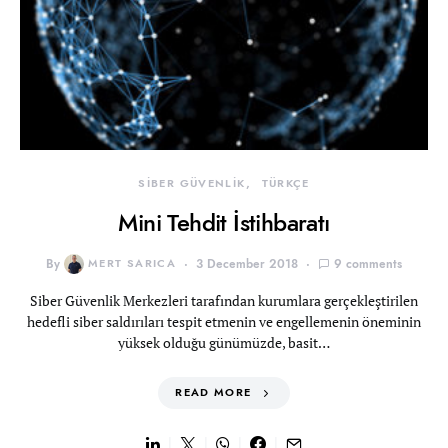
SİBER GÜVENLİK
TÜRKÇE
Mini Tehdit İstihbaratı
By
MERT SARICA
3 December 2018
9 comments
Siber Güvenlik Merkezleri tarafından kurumlara gerçekleştirilen
hedefli siber saldırıları tespit etmenin ve engellemenin öneminin
yüksek olduğu günümüzde, basit…
READ MORE