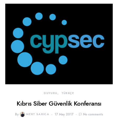
DUYURU
TÜRKÇE
Kıbrıs Siber Güvenlik Konferansı
By
MERT SARICA
17 May 2017
No comments