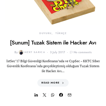
DUYURU
TÜRKÇE
[Sunum] Tuzak Sistem ile Hacker Avı
By
MERT SARICA
3 July 2017
No comments
İstSec’17 Bilgi Güvenliği Konferansı’nda ve CypSec – KKTC Siber
Güvenlik Konferansı‘nda gerçekleştirmiş olduğum Tuzak Sistem
ile Hacker Avı…
READ MORE