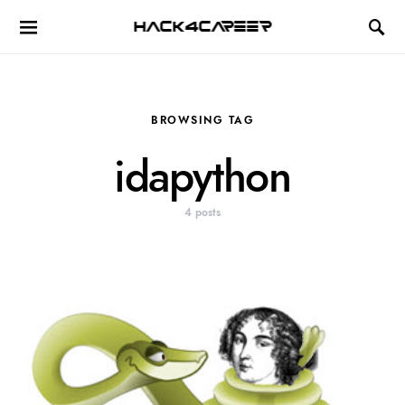
Hack4Career
BROWSING TAG
idapython
4 posts