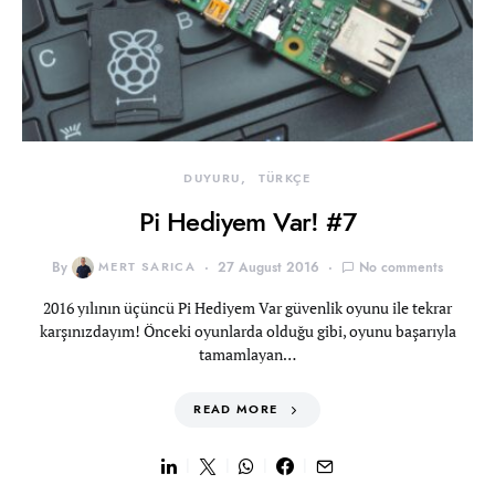
DUYURU
TÜRKÇE
Pi Hediyem Var! #7
By
MERT SARICA
27 August 2016
No comments
2016 yılının üçüncü Pi Hediyem Var güvenlik oyunu ile tekrar
karşınızdayım! Önceki oyunlarda olduğu gibi, oyunu başarıyla
tamamlayan…
READ MORE