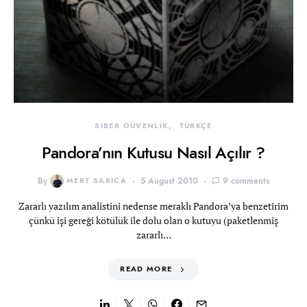
SİBER GÜVENLİK
TÜRKÇE
Pandora’nın Kutusu Nasıl Açılır ?
By
MERT SARICA
5 August 2010
9 comments
Zararlı yazılım analistini nedense meraklı Pandora’ya benzetirim
çünkü işi gereği kötülük ile dolu olan o kutuyu (paketlenmiş
zararlı…
READ MORE