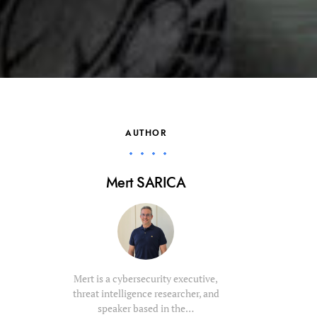
AUTHOR
Mert SARICA
Mert is a cybersecurity executive,
threat intelligence researcher, and
speaker based in the…