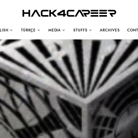
Hack4Career
LISH
TÜRKÇE
MEDIA
STUFFS
ARCHIVES
CONT