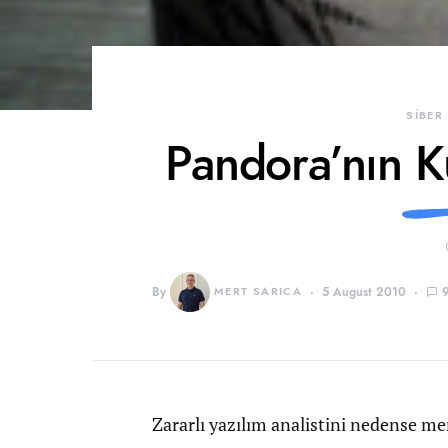
SİBER
Pandora’nın Ku
By
MERT SARICA
5 August 2010
Zararlı yazılım analistini nedense me