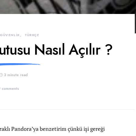
 GÜVENLİK
TÜRKÇE
tusu Nasıl Açılır ?
3 minute read
9 comments
raklı Pandora’ya benzetirim çünkü işi gereği