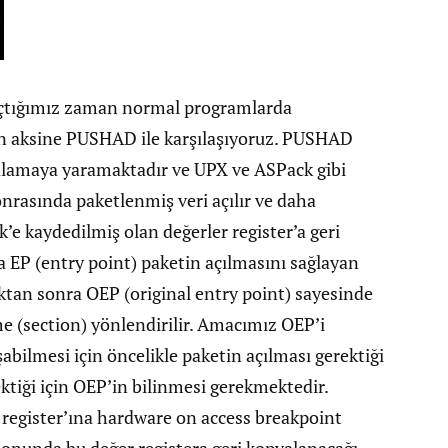
 açtığımız zaman normal programlarda
in aksine PUSHAD ile karşılaşıyoruz. PUSHAD
yalamaya yaramaktadır ve UPX ve ASPack gibi
rasında paketlenmiş veri açılır ve daha
e kaydedilmiş olan değerler register’a geri
 EP (entry point) paketin açılmasını sağlayan
ıktan sonra OEP (original entry point) sayesinde
me (section) yönlendirilir. Amacımız OEP’i
abilmesi için öncelikle paketin açılması gerektiği
ektiği için OEP’in bilinmesi gerekmektedir.
register’ına hardware on access breakpoint
onunda bu değer registera geri kopyalanacağı