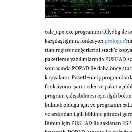
calc_upx.exe programını Ollydbg ile
karşılaştığımız fonksiyon
prologue
‘n
tüm register değerlerini stack’e kop
paketleme yazılımlarında PUSHAD son
sonrasında POPAD ile daha önce stack’
kopyalanır. Paketlenmiş programlarda
fonksiyonu işaret eder ve paket açıld
program çalışabilmesi için ilgili bölü
bulmak olduğu için ve programın çalış
ve ardından ilgili bölüme gitmesi ger
Bunun için PUSHAD ile saklanan ESP 
koyarsak, POPAD komutu ile eninde s