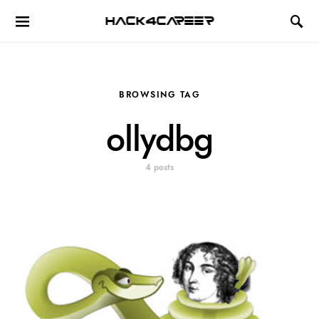
Hack4Career
BROWSING TAG
ollydbg
4 posts