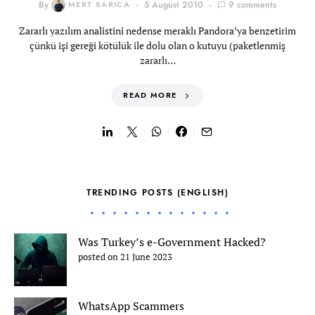
By
MERT SARICA
5 August 2010
9 comments
Zararlı yazılım analistini nedense meraklı Pandora’ya benzetirim
çünkü işi gereği kötülük ile dolu olan o kutuyu (paketlenmiş
zararlı…
READ MORE
TRENDING POSTS (ENGLISH)
Was Turkey’s e-Government Hacked?
posted on 21 June 2023
WhatsApp Scammers