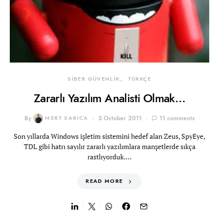
SİBER GÜVENLİK
TÜRKÇE
Zararlı Yazılım Analisti Olmak…
By
MERT SARICA
5 October 2011
11 comments
Son yıllarda Windows işletim sistemini hedef alan Zeus, SpyEye,
TDL gibi hatrı sayılır zararlı yazılımlara manşetlerde sıkça
rastlıyorduk.…
READ MORE