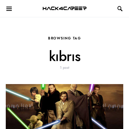
Hack4Career
BROWSING TAG
kıbrıs
1 post