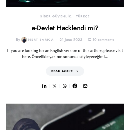
SİBER GÜVENLİK
TÜRKÇE
e-Devlet Hacklendi mi?
By
MERT SARICA
21 June 2023
10 comments
If you are looking for an English version of this article, please visit
here. Öncelikle yazının sonunda söyleyeceğimi…
READ MORE