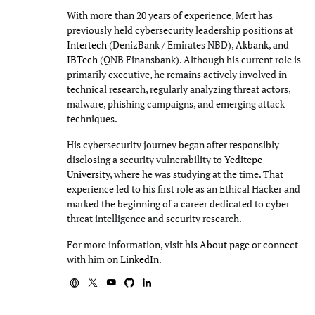
With more than 20 years of experience, Mert has
previously held cybersecurity leadership positions at
Intertech
(DenizBank / Emirates NBD),
Akbank
, and
IBTech
(QNB Finansbank). Although his current role is
primarily executive, he remains actively involved in
technical research, regularly analyzing threat actors,
malware, phishing campaigns, and emerging attack
techniques.
His cybersecurity journey began after responsibly
disclosing a security vulnerability to
Yeditepe
University
, where he was studying at the time. That
experience led to his first role as an Ethical Hacker and
marked the beginning of a career dedicated to cyber
threat intelligence and security research.
For more information, visit his
About page
or connect
with him on
LinkedIn
.