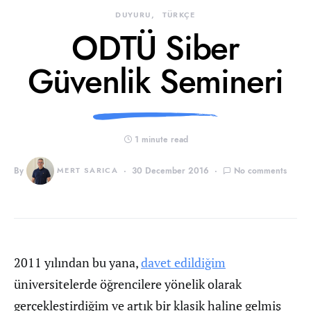
DUYURU
TÜRKÇE
ODTÜ Siber
Güvenlik Semineri
1 minute read
By
MERT SARICA
30 December 2016
No comments
2011 yılından bu yana,
davet edildiğim
üniversitelerde öğrencilere yönelik olarak
gerçekleştirdiğim ve artık bir klasik haline gelmiş