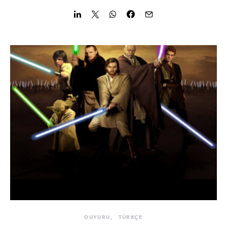
DUYURU
TÜRKÇE