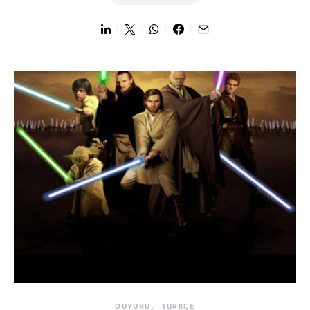
DUYURU
TÜRKÇE