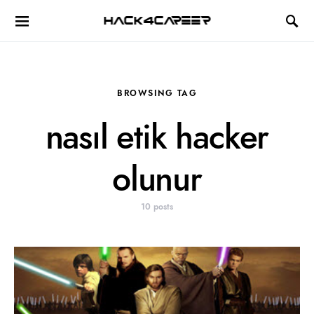
Hack4Career
BROWSING TAG
nasıl etik hacker
olunur
10 posts