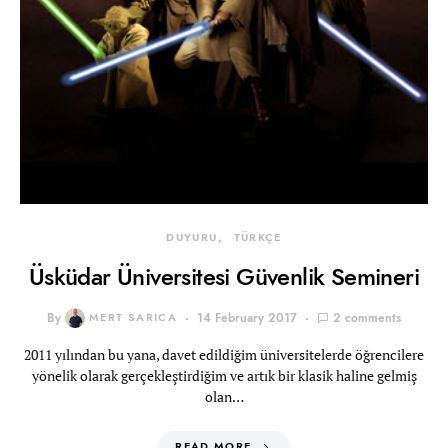
DUYURU
TÜRKÇE
Üsküdar Üniversitesi Güvenlik Semineri
By
MERT SARICA
14 February 2017
2 comments
2011 yılından bu yana, davet edildiğim üniversitelerde öğrencilere
yönelik olarak gerçekleştirdiğim ve artık bir klasik haline gelmiş
olan…
READ MORE