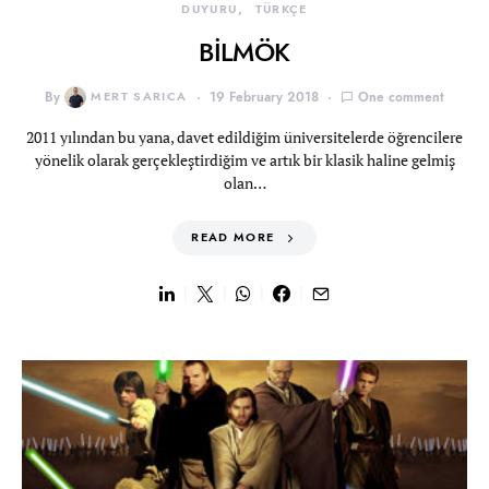
DUYURU
TÜRKÇE
BİLMÖK
By
MERT SARICA
19 February 2018
One comment
2011 yılından bu yana, davet edildiğim üniversitelerde öğrencilere
yönelik olarak gerçekleştirdiğim ve artık bir klasik haline gelmiş
olan…
READ MORE