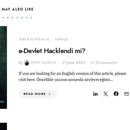
 MAY ALSO LIKE
SİBER GÜVENLİK
TÜRKÇE
e-Devlet Hacklendi mi?
By
MERT SARICA
21 June 2023
10 comments
If you are looking for an English version of this article, please
visit here. Öncelikle yazının sonunda söyleyeceğimi…
READ MORE