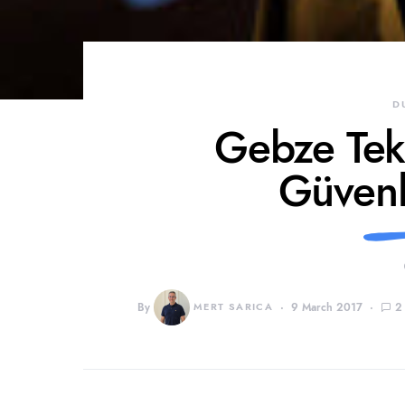
D
Gebze Tekn
Güvenl
By
MERT SARICA
9 March 2017
2