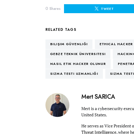
0
Shares
TWEET
RELATED TAGS
BILIŞIM GÜVENLIĞI
ETHICAL HACKER
GEBZE TEKNIK ÜNIVERSITESI
HACKIN
NASIL ETIK HACKER OLUNUR
PENETR
SIZMA TESTI UZMANLIĞI
SIZMA TEST
Mert SARICA
Mert is a cybersecurity execu
United States.
He serves as Vice President 
Threat Intelligence
, where h