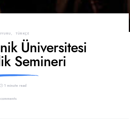
UYURU
TÜRKÇE
ik Üniversitesi
ik Semineri
1 minute read
 comments