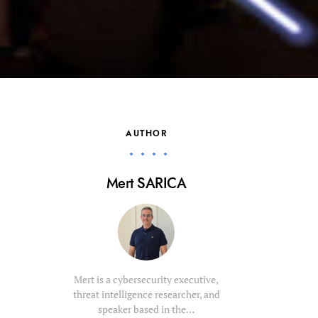
AUTHOR
Mert SARICA
Mert is a cybersecurity executive,
threat intelligence researcher, and
speaker based in the…