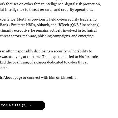
rk focuses on cyber threat intelligence, digital risk protection,
cial Intelligence to threat research and security operations.
xperience, Mert has previously held cybersecurity leadership
Bank / Emirates NBD),
Akbank
, and
IBTech
(QNB Finansbank).
primarily executive, he remains actively involved in technical
g threat actors, malware, phishing campaigns, and emerging
an after responsibly disclosing a security vulnerability to
e was studying at the time. That experience led to his first role
ked the beginning of a career dedicated to cyber threat
earch.
his
About page
or connect with him on
LinkedIn
.
 COMMENTS (2)