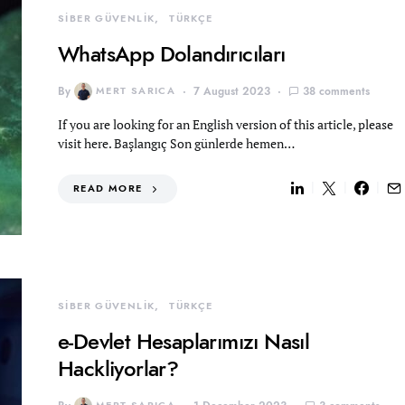
SİBER GÜVENLİK
TÜRKÇE
WhatsApp Dolandırıcıları
By
MERT SARICA
7 August 2023
38 comments
If you are looking for an English version of this article, please
visit here. Başlangıç Son günlerde hemen…
READ MORE
SİBER GÜVENLİK
TÜRKÇE
e-Devlet Hesaplarımızı Nasıl
Hackliyorlar?