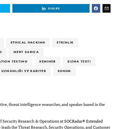
SHARE
ETHICAL HACKING
ETKINLIK
G
MERT SARICA
ATION TESTING
SEMINER
SIZMA TESTI
I UZMANLIĞI VE KARIYER
SUNUM
tive, threat intelligence researcher, and speaker based in the
of Security Research & Operations at
SOCRadar® Extended
e leads the Threat Research, Security Operations, and Customer