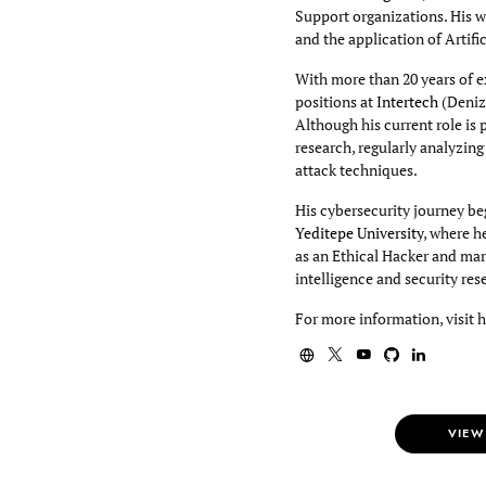
Support organizations. His wo
and the application of Artifi
With more than 20 years of e
positions at
Intertech
(Deniz
Although his current role is 
research, regularly analyzin
attack techniques.
His cybersecurity journey beg
Yeditepe University
, where h
as an Ethical Hacker and mar
intelligence and security res
For more information, visit 
VIEW