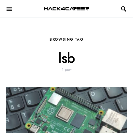
Hack4Career
BROWSING TAG
lsb
1 post