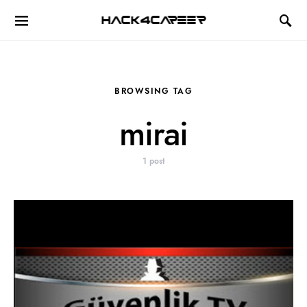
Hack4Career
BROWSING TAG
mirai
1 post