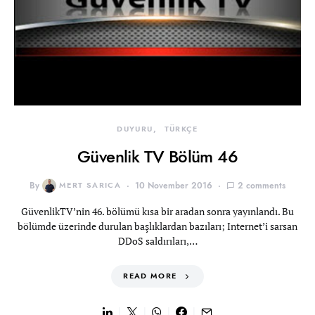
DUYURU
TÜRKÇE
Güvenlik TV Bölüm 46
By
MERT SARICA
10 November 2016
2 comments
GüvenlikTV’nin 46. bölümü kısa bir aradan sonra yayınlandı. Bu
bölümde üzerinde durulan başlıklardan bazıları; Internet’i sarsan
DDoS saldırıları,…
READ MORE