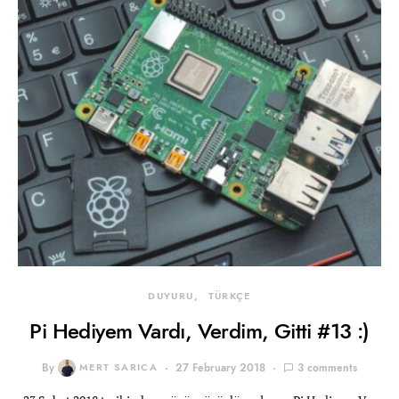
DUYURU
TÜRKÇE
Pi Hediyem Vardı, Verdim, Gitti #13 :)
By
MERT SARICA
27 February 2018
3 comments