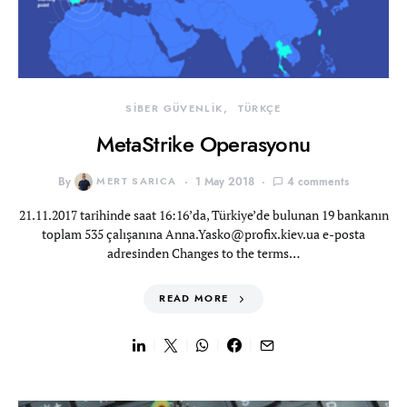
SİBER GÜVENLİK
TÜRKÇE
MetaStrike Operasyonu
By
MERT SARICA
1 May 2018
4 comments
21.11.2017 tarihinde saat 16:16’da, Türkiye’de bulunan 19 bankanın
toplam 535 çalışanına
Anna.Yasko@profix.kiev.ua
e-posta
adresinden Changes to the terms…
READ MORE