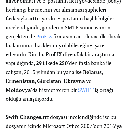
alıyor olması ve e-postanın ileti gövdesinde (body)
herhangi bir metnin yer almaması şüpheleri
fazlasıyla arttırıyordu. E-postanın başlık bilgileri
incelendiğinde, gönderen SMTP sunucusunun
gerçekten de
ProFIX
firmasına ait olması ilk olarak
bu kurumun hacklenmiş olabileceğine işaret
ediyordu. Kim bu ProFIX diye ufak bir araştırma
yapıldığında,
29
ülkede
250
‘den fazla banka ile
çalışan, 2013 yılından bu yana ise
Belarus
,
Ermenistan
,
Gürcistan
,
Ukrayna
ve
Moldovya
‘da hizmet veren bir
SWIFT
iş ortağı
olduğu anlaşılıyordu.
Swift Changes.rtf
dosyası incelendiğinde ise bu
dosyanın içinde Microsoft Office 2007’den 2016’ya