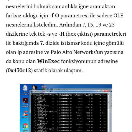
nesnelerini bulmak samanlıkla iğne aramaktan
farksız olduğu için
-f O
parametresi ile sadece OLE
nesnelerini listeledim. Ardından 7, 13, 19 ve 25
dizilerine tek tek
-s
ve
-H
(hex çıktısı) parametreleri
ile baktığımda
7.
dizide istismar kodu içine gömülü
olan ip adresine ve Palo Alto Networks’un yazısına
da konu olan
WinExec
fonksiyonunun adresine
(
0x430c12
) statik olarak ulaştım.