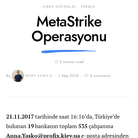
SİBER GÜVENLİK
TÜRKÇE
MetaStrike
Operasyonu
3 minute read
By
MERT SARICA
1 May 2018
4 comments
21.11.2017
tarihinde saat 16:16’da, Türkiye’de
bulunan
19
bankanın toplam
535
çalışanına
Anna.Yasko@profix.kiev.ua
e-posta adresinden