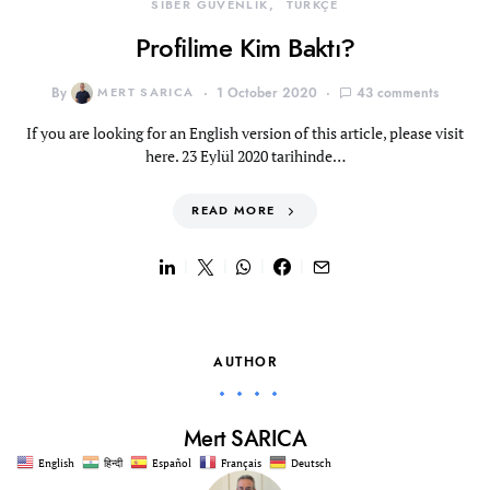
SİBER GÜVENLİK
TÜRKÇE
Profilime Kim Baktı?
By
MERT SARICA
1 October 2020
43 comments
If you are looking for an English version of this article, please visit
here. 23 Eylül 2020 tarihinde…
READ MORE
AUTHOR
Mert SARICA
English
हिन्दी
Español
Français
Deutsch