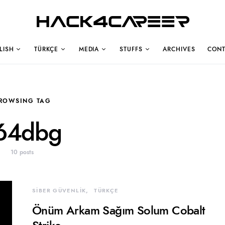
Hack4Career
LISH
TÜRKÇE
MEDIA
STUFFS
ARCHIVES
CONT
ROWSING TAG
64dbg
10 posts
SİBER GÜVENLİK
TÜRKÇE
Önüm Arkam Sağım Solum Cobalt