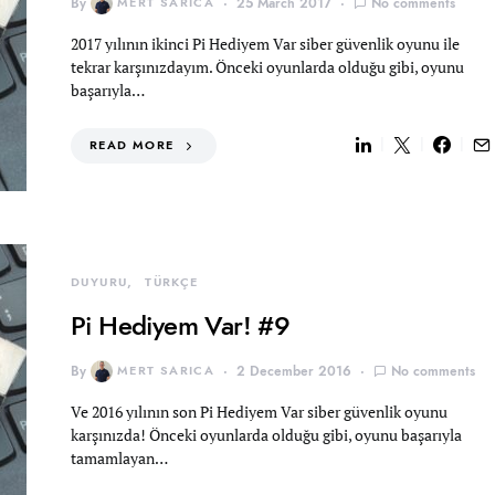
By
MERT SARICA
25 March 2017
No comments
2017 yılının ikinci Pi Hediyem Var siber güvenlik oyunu ile
tekrar karşınızdayım. Önceki oyunlarda olduğu gibi, oyunu
başarıyla…
READ MORE
DUYURU
TÜRKÇE
Pi Hediyem Var! #9
By
MERT SARICA
2 December 2016
No comments
Ve 2016 yılının son Pi Hediyem Var siber güvenlik oyunu
karşınızda! Önceki oyunlarda olduğu gibi, oyunu başarıyla
tamamlayan…