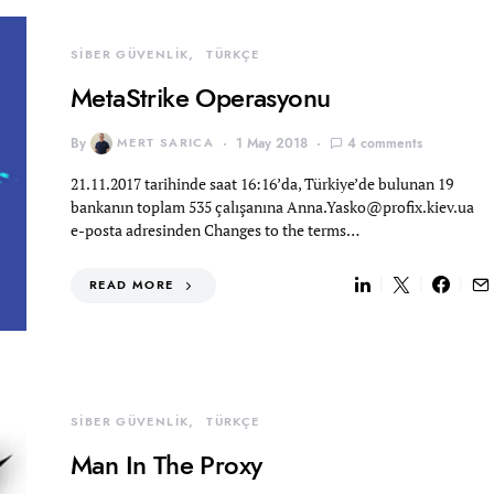
SİBER GÜVENLİK
TÜRKÇE
MetaStrike Operasyonu
By
MERT SARICA
1 May 2018
4 comments
21.11.2017 tarihinde saat 16:16’da, Türkiye’de bulunan 19
bankanın toplam 535 çalışanına
Anna.Yasko@profix.kiev.ua
e-posta adresinden Changes to the terms…
READ MORE
SİBER GÜVENLİK
TÜRKÇE
Man In The Proxy