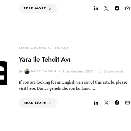
READ MORE
SİBER GÜVENLİK
TÜRKÇE
Yara ile Tehdit Avı
By
MERT SARICA
1 September 2017
2 comments
If you are looking for an English version of this article, please
visit here. Dünya genelinde, son kullanıcı…
READ MORE