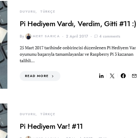
DUYURU
TÜRKÇE
Pi Hediyem Vardı, Verdim, Gitti #11 :)
By
MERT SARICA
2 April 2017
4 comments
25 Mart 2017 tarihinde onbirincisi düzenlenen Pi Hediyem Var
oyununu başarıyla tamamlayanlar ve Raspberry Pi 3 kazanan
talihli…
READ MORE
DUYURU
TÜRKÇE
Pi Hediyem Var! #11