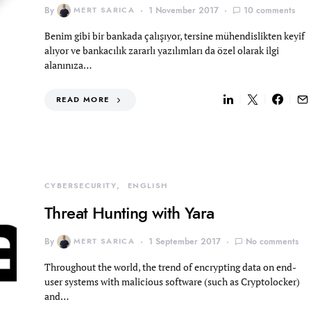
By
MERT SARICA
1 November 2017
10 comments
Benim gibi bir bankada çalışıyor, tersine mühendislikten keyif
alıyor ve bankacılık zararlı yazılımları da özel olarak ilgi
alanınıza…
READ MORE
CYBERSECURITY
ENGLISH
Threat Hunting with Yara
By
MERT SARICA
1 September 2017
No comments
Throughout the world, the trend of encrypting data on end-
user systems with malicious software (such as Cryptolocker)
and…