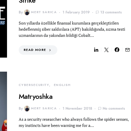
Strike
By
MERT SARICA
1 February 2019
13 comments
Son yıllarda özellikle finansal kurumlara gerçekleştirilen
hedeflenmiş siber saldırılara (APT) bakıldığında, sızma testi
uzmanlarının da yakından bildiği Cobalt…
READ MORE
CYBERSECURITY
ENGLISH
Matryoshka
By
MERT SARICA
1 November 2018
No comments
As a security researcher who always follows the spider senses,
my instincts have been warning me for a…