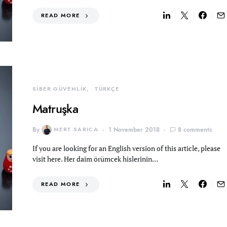
READ MORE
SİBER GÜVENLİK
TÜRKÇE
Matruşka
By
MERT SARICA
1 November 2018
8 comments
If you are looking for an English version of this article, please
visit here. Her daim örümcek hislerinin…
READ MORE