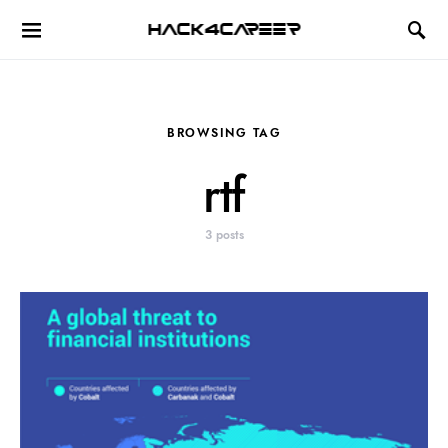
Hack4Career
BROWSING TAG
rtf
3 posts