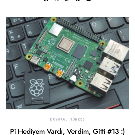
DUYURU
TÜRKÇE
Pi Hediyem Vardı, Verdim, Gitti #13 :)