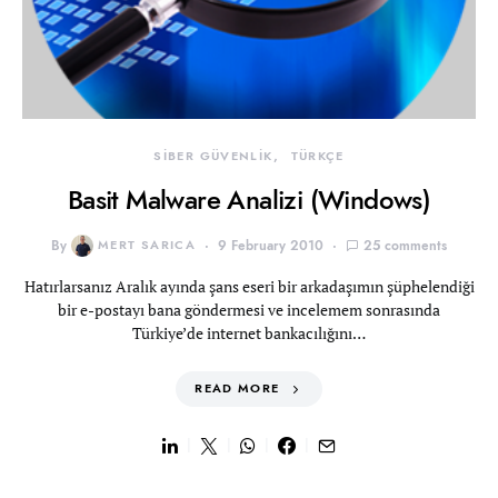
SİBER GÜVENLİK
TÜRKÇE
Basit Malware Analizi (Windows)
By
MERT SARICA
9 February 2010
25 comments
Hatırlarsanız Aralık ayında şans eseri bir arkadaşımın şüphelendiği
bir e-postayı bana göndermesi ve incelemem sonrasında
Türkiye’de internet bankacılığını…
READ MORE