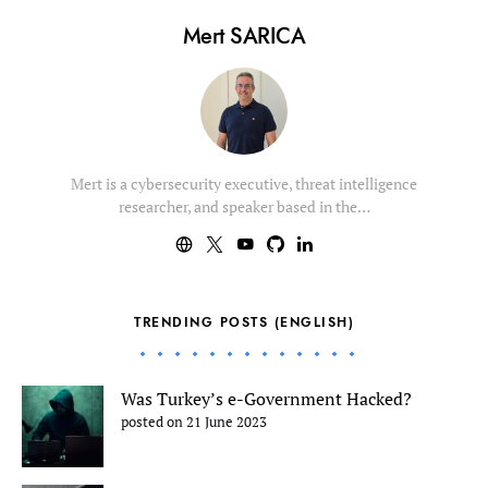
Mert SARICA
Mert is a cybersecurity executive, threat intelligence
researcher, and speaker based in the…
TRENDING POSTS (ENGLISH)
Was Turkey’s e-Government Hacked?
posted on 21 June 2023