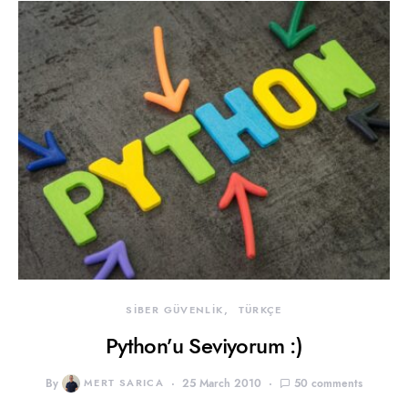
SİBER GÜVENLİK
TÜRKÇE
Python’u Seviyorum :)
By
MERT SARICA
25 March 2010
50 comments