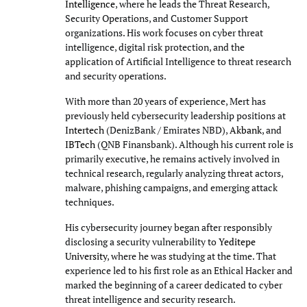
Intelligence
, where he leads the Threat Research,
Security Operations, and Customer Support
organizations. His work focuses on cyber threat
intelligence, digital risk protection, and the
application of Artificial Intelligence to threat research
and security operations.
With more than 20 years of experience, Mert has
previously held cybersecurity leadership positions at
Intertech
(DenizBank / Emirates NBD),
Akbank
, and
IBTech
(QNB Finansbank). Although his current role is
primarily executive, he remains actively involved in
technical research, regularly analyzing threat actors,
malware, phishing campaigns, and emerging attack
techniques.
His cybersecurity journey began after responsibly
disclosing a security vulnerability to
Yeditepe
University
, where he was studying at the time. That
experience led to his first role as an Ethical Hacker and
marked the beginning of a career dedicated to cyber
threat intelligence and security research.