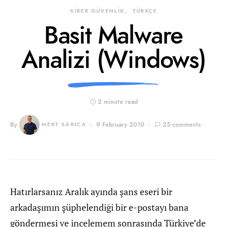
SİBER GÜVENLİK
TÜRKÇE
Basit Malware
Analizi (Windows)
2 minute read
By
MERT SARICA
9 February 2010
25 comments
Hatırlarsanız Aralık ayında şans eseri bir
arkadaşımın şüphelendiği bir e-postayı bana
göndermesi ve incelemem sonrasında Türkiye’de