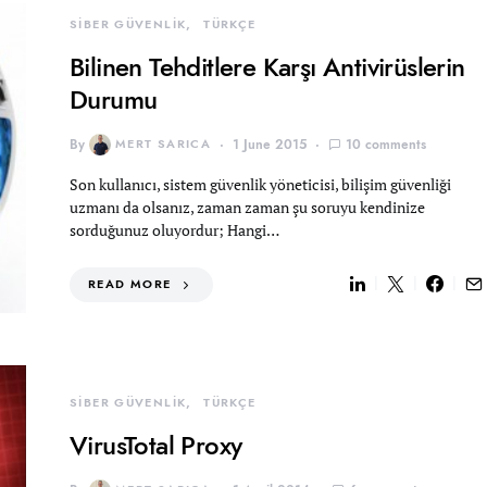
SİBER GÜVENLİK
TÜRKÇE
Bilinen Tehditlere Karşı Antivirüslerin
Durumu
By
MERT SARICA
1 June 2015
10 comments
Son kullanıcı, sistem güvenlik yöneticisi, bilişim güvenliği
uzmanı da olsanız, zaman zaman şu soruyu kendinize
sorduğunuz oluyordur; Hangi…
READ MORE
SİBER GÜVENLİK
TÜRKÇE
VirusTotal Proxy