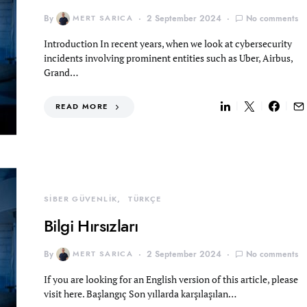
By
MERT SARICA
2 September 2024
No comments
Introduction In recent years, when we look at cybersecurity
incidents involving prominent entities such as Uber, Airbus,
Grand…
READ MORE
SİBER GÜVENLİK
TÜRKÇE
Bilgi Hırsızları
By
MERT SARICA
2 September 2024
No comments
If you are looking for an English version of this article, please
visit here. Başlangıç Son yıllarda karşılaşılan…