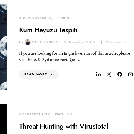
SİBER GÜVENLİK
TÜRKÇE
Kum Havuzu Tespiti
By
MERT SARICA
2 December 2019
2 comments
If you are looking for an English version of this article, please
visit here. 8-9 yıl önce yazdığım…
READ MORE
CYBERSECURITY
ENGLISH
Threat Hunting with VirusTotal