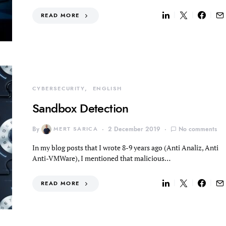
READ MORE
CYBERSECURITY
ENGLISH
Sandbox Detection
By
MERT SARICA
2 December 2019
No comments
In my blog posts that I wrote 8-9 years ago (Anti Analiz, Anti
Anti-VMWare), I mentioned that malicious…
READ MORE