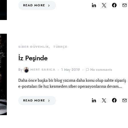
READ MORE
SİBER GÜVENLİK
TÜRKÇE
İz Peşinde
By
MERT SARICA
1 May 2019
No comments
Daha önce başka bir blog yazıma daha konu olup sahte sipariş
e-postaları ile hız kesmeden siber operasyonlarına devam…
READ MORE