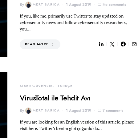
By
MERT SARICA
1 August 2019
No comments
If you, like me, primarily use Twitter to stay updated on
cybersecurity news and follow cybersecurity researchers,
you…
READ MORE
SİBER GÜVENLİK
TÜRKÇE
VirusTotal ile Tehdit Avı
By
MERT SARICA
1 August 2019
7 comments
If you are looking for an English version of this article, please
visit here. Twitter’ı benim gibi çoğunlukla…