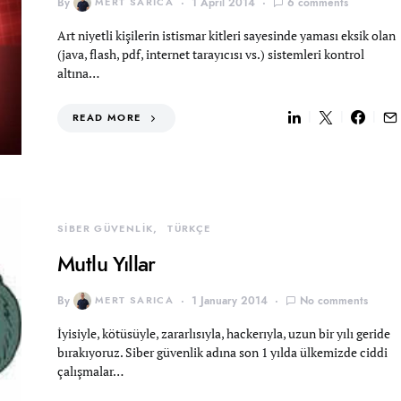
By
MERT SARICA
1 April 2014
6 comments
Art niyetli kişilerin istismar kitleri sayesinde yaması eksik olan
(java, flash, pdf, internet tarayıcısı vs.) sistemleri kontrol
altına…
READ MORE
SİBER GÜVENLİK
TÜRKÇE
Mutlu Yıllar
By
MERT SARICA
1 January 2014
No comments
İyisiyle, kötüsüyle, zararlısıyla, hackerıyla, uzun bir yılı geride
bırakıyoruz. Siber güvenlik adına son 1 yılda ülkemizde ciddi
çalışmalar…