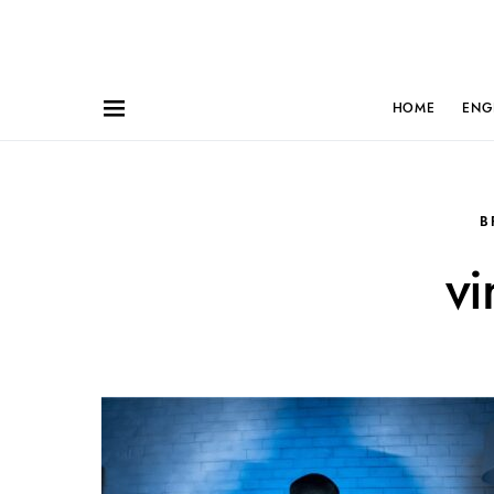
HOME
ENG
B
vi