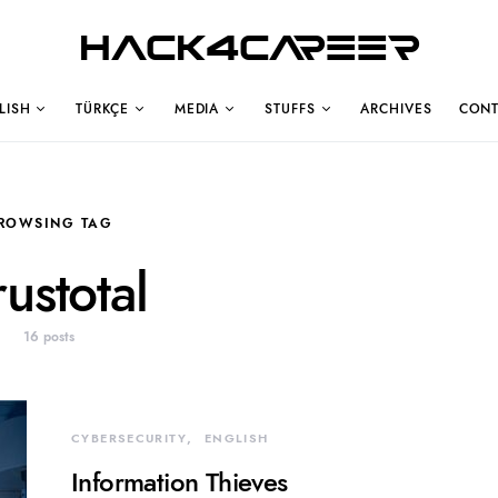
Hack4Career
LISH
TÜRKÇE
MEDIA
STUFFS
ARCHIVES
CONT
ROWSING TAG
rustotal
16 posts
CYBERSECURITY
ENGLISH
Information Thieves