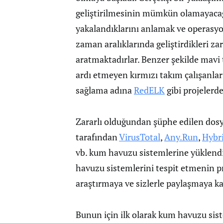
geliştirilmesinin mümkün olamayacağını
yakalandıklarını anlamak ve operasyo
zaman aralıklarında geliştirdikleri za
aratmaktadırlar. Benzer şekilde mavi 
ardı etmeyen kırmızı takım çalışanları
sağlama adına
RedELK
gibi projelerd
Zararlı olduğundan şüphe edilen dosya
tarafından
VirusTotal
,
Any.Run
,
Hybri
vb. kum havuzu sistemlerine yüklendi
havuzu sistemlerini tespit etmenin p
araştırmaya ve sizlerle paylaşmaya k
Bunun için ilk olarak kum havuzu siste