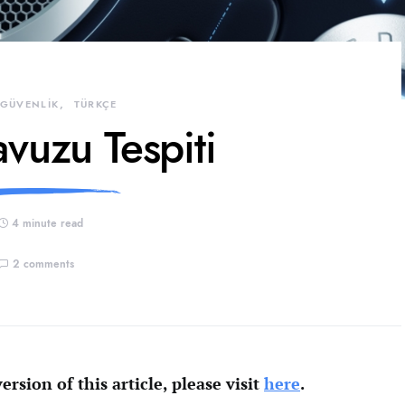
 GÜVENLİK
TÜRKÇE
vuzu Tespiti
4 minute read
2 comments
ersion of this article, please visit
here
.