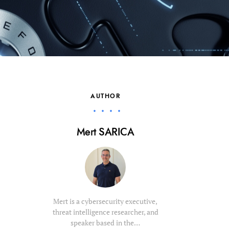
AUTHOR
Mert SARICA
Mert is a cybersecurity executive,
threat intelligence researcher, and
speaker based in the…