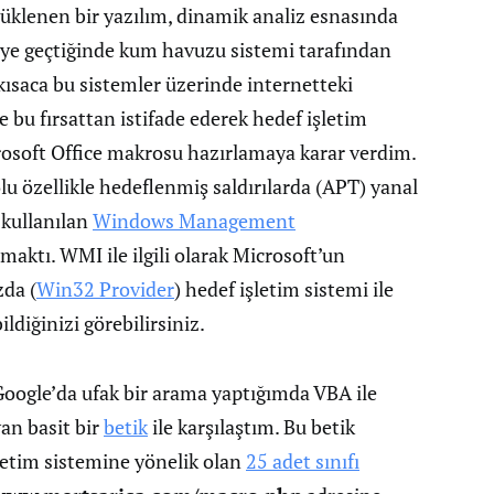
klenen bir yazılım, dinamik analiz esnasında
eye geçtiğinde kum havuzu sistemi tarafından
kısaca bu sistemler üzerinde internetteki
e bu fırsattan istifade ederek hedef işletim
Microsoft Office makrosu hazırlamaya karar verdim.
lu özellikle hedeflenmiş saldırılarda (APT) yanal
 kullanılan
Windows Management
maktı. WMI ile ilgili olarak Microsoft’un
zda (
Win32 Provider
) hedef işletim sistemi ile
ildiğinizi görebilirsiniz.
ogle’da ufak bir arama yaptığımda VBA ile
an basit bir
betik
ile karşılaştım. Bu betik
letim sistemine yönelik olan
25 adet sınıfı