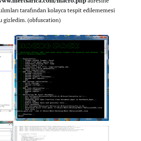
/www.mertsarica.com/macro.php
adresine
ılımları tarafından kolayca tespit edilememesi
u gizledim. (obfuscation)