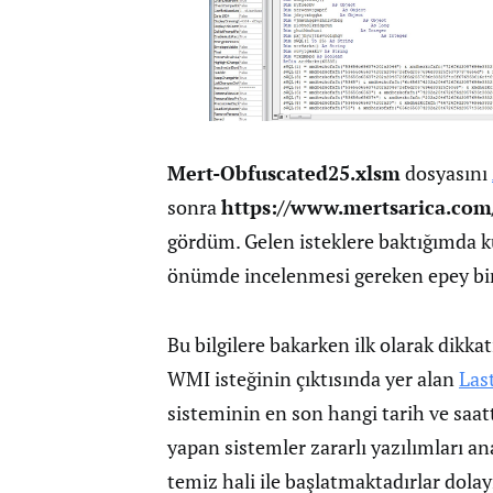
Mert-Obfuscated25.xlsm
dosyasını
sonra
https://www.mertsarica.co
gördüm. Gelen isteklere baktığımda ku
önümde incelenmesi gereken epey bir
Bu bilgilere bakarken ilk olarak dikka
WMI isteğinin çıktısında yer alan
Las
sisteminin en son hangi tarih ve saat
yapan sistemler zararlı yazılımları an
temiz hali ile başlatmaktadırlar dolayı