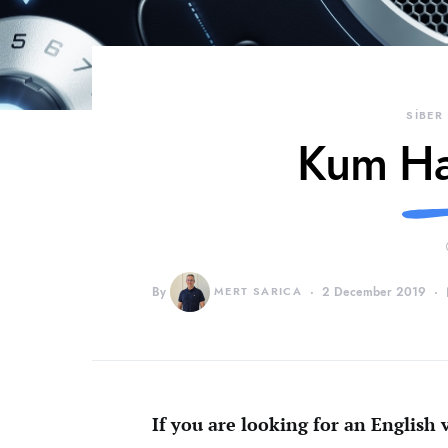
SİBER
Kum Ha
By
MERT SARICA
2 December 2019
If you are looking for an English v