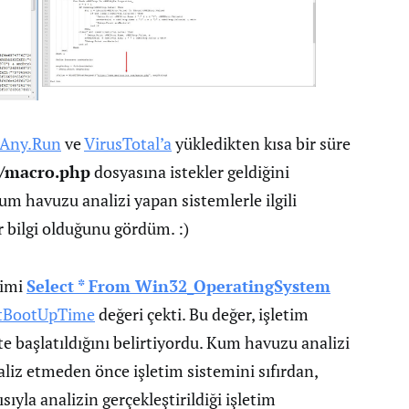
Any.Run
ve
VirusTotal’a
yükledikten kısa bir süre
m/macro.php
dosyasına istekler geldiğini
m havuzu analizi yapan sistemlerle ilgili
 bilgi olduğunu gördüm. :)
timi
Select * From Win32_OperatingSystem
tBootUpTime
değeri çekti. Bu değer, işletim
te başlatıldığını belirtiyordu. Kum havuzu analizi
aliz etmeden önce işletim sistemini sıfırdan,
sıyla analizin gerçekleştirildiği işletim