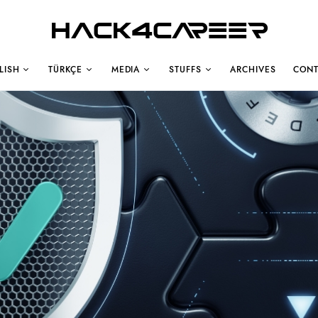
Hack4Career
LISH
TÜRKÇE
MEDIA
STUFFS
ARCHIVES
CONT