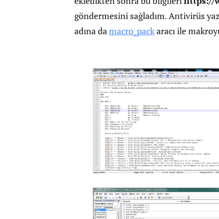
ekledikten sonra bu bilgileri
https:/
göndermesini sağladım. Antivirüs yaz
adına da
macro_pack
aracı ile makroy