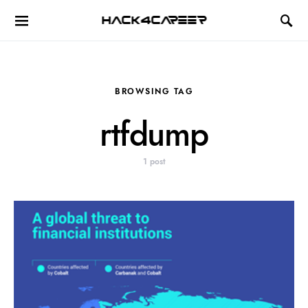
Hack4Career
BROWSING TAG
rtfdump
1 post