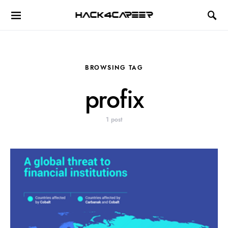
Hack4Career
BROWSING TAG
profix
1 post