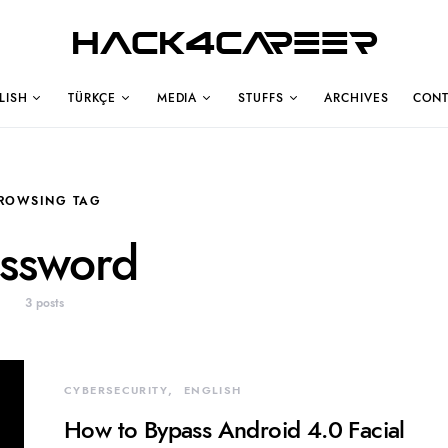
Hack4Career
LISH
TÜRKÇE
MEDIA
STUFFS
ARCHIVES
CONT
ROWSING TAG
ssword
3 posts
CYBERSECURITY
ENGLISH
How to Bypass Android 4.0 Facial