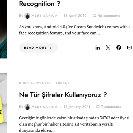
Recognition ?
By
MERT SARICA
18 April 2012
No comments
As you know, Android 4.0 (Ice Cream Sandwich) comes with a
face recognition feature, and your face can…
READ MORE
SİBER GÜVENLİK
TÜRKÇE
Ne Tür Şifreler Kullanıyoruz ?
By
MERT SARICA
13 January 2011
7 comments
Geçtiğimiz günlerde yakın bir arkadaşımdan 34762 adet üyesi
olan meşhur bir haber sitesine ait veritabanın yeraltı
dünyasında elden…