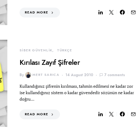
READ MORE
SİBER GÜVENLİK
TÜRKÇE
Kırılası Zayıf Şifreler
By
MERT SARICA
14 August 2010
7 comments
Kullandığınız şifrenin kırılması, tahmin edilmesi ne kadar zor
ise kullandığınız sistem o kadar güvendedir sözünün ne kadar
doğru…
READ MORE