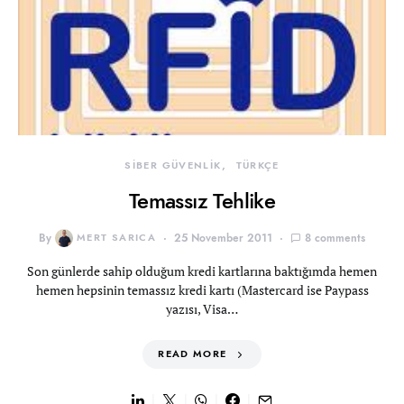
SİBER GÜVENLİK
TÜRKÇE
Temassız Tehlike
By
MERT SARICA
25 November 2011
8 comments
Son günlerde sahip olduğum kredi kartlarına baktığımda hemen
hemen hepsinin temassız kredi kartı (Mastercard ise Paypass
yazısı, Visa…
READ MORE