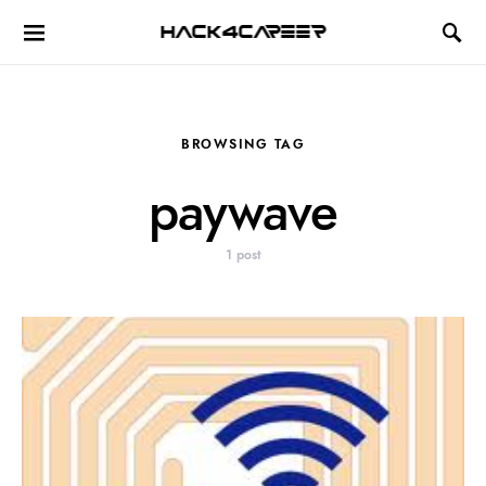
Hack4Career
BROWSING TAG
paywave
1 post