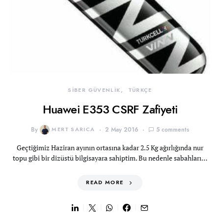
SİBER GÜVENLİK
TÜRKÇE
Huawei E353 CSRF Zafiyeti
By
MERT SARICA
2 May 2016
5 comments
Geçtiğimiz Haziran ayının ortasına kadar 2.5 Kg ağırlığında nur
topu gibi bir dizüstü bilgisayara sahiptim. Bu nedenle sabahları…
READ MORE