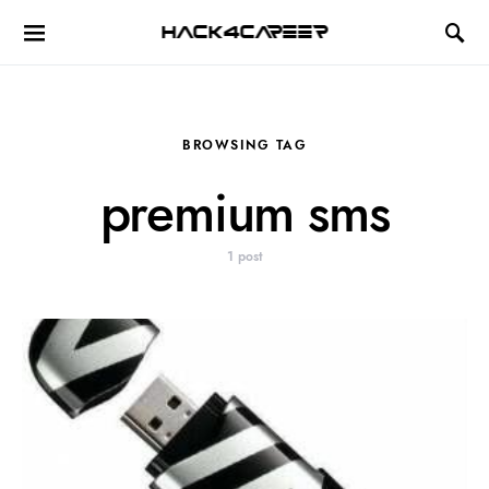
Hack4Career
BROWSING TAG
premium sms
1 post